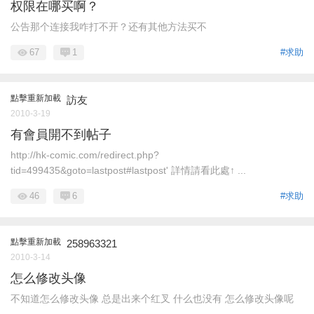
权限在哪买啊？
公告那个连接我咋打不开？还有其他方法买不
67
1
#求助
點擊重新加載
訪友
2010-3-19
有會員開不到帖子
http://hk-comic.com/redirect.php?
tid=499435&goto=lastpost#lastpost' 詳情請看此處↑ ...
46
6
#求助
點擊重新加載
258963321
2010-3-14
怎么修改头像
不知道怎么修改头像 总是出来个红叉 什么也没有 怎么修改头像呢