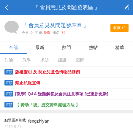
『 會員意見及問題發表區 』
『 會員意見及問題發表區 』
收藏
+2
今日:
0
主題:
845
排名:
72
全部
最新
熱門
熱帖
精華
討論
教學
求助
建議
疑問
版權聲明 及 防止兒童色情物品條例
置頂
禁止私服宣傳
置頂
[教學] Q&A 疑難解答及會員注意事項 [已重新更新]
置頂
【 贊助「後」提交資料處理方法 】
置頂
點擊重新加載
fengzhiyan
2010-5-21