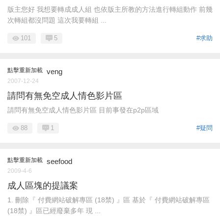
版主您好 我想要轉成成人組 也依版主所教的方法進行轉組動作 前幾
次轉組都沒問題 這次我要轉組 ...
101
5
#求助
點擊重新加載
veng
2007-12-24
請問有無免空成人情色影片區
請問有無免空成人情色影片區 目前事發在p2p區域
88
1
#疑問
點擊重新加載
seefood
2009-4-6
成人區塊的提議案
1. 刪除『 付費網站破解專區 (18禁) 』區 基於『 付費網站破解專區
(18禁) 』區已經廢棄多年 現 ...