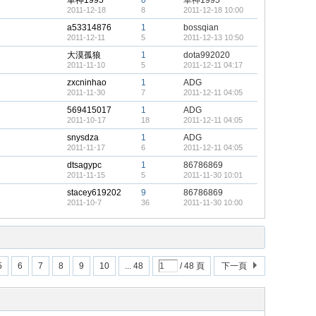
車神1995
0
車神1995
2011-12-18
8
2011-12-18 10:00
a53314876
1
bossqian
2011-12-11
5
2011-12-13 10:50
大漠孤狼
1
dota992020
2011-11-10
5
2011-12-11 04:17
zxcninhao
1
ADG
2011-11-30
7
2011-12-11 04:05
569415017
1
ADG
2011-10-17
18
2011-12-11 04:05
snysdza
1
ADG
2011-11-17
6
2011-12-11 04:05
dtsagypc
1
86786869
2011-11-15
5
2011-11-30 10:01
stacey619202
9
86786869
2011-10-7
36
2011-11-30 10:00
5
6
7
8
9
10
... 48
/ 48 頁
下一頁