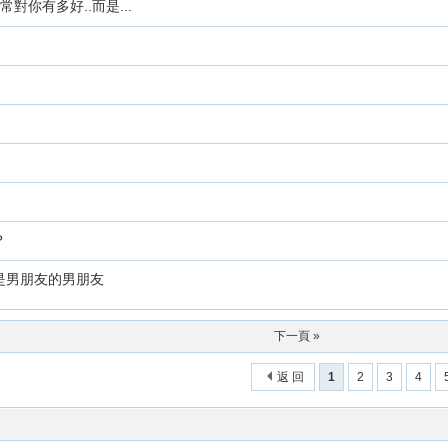
對你有多好..而是...
？
是男朋友的男朋友
下一頁 »
返 回
1
2
3
4