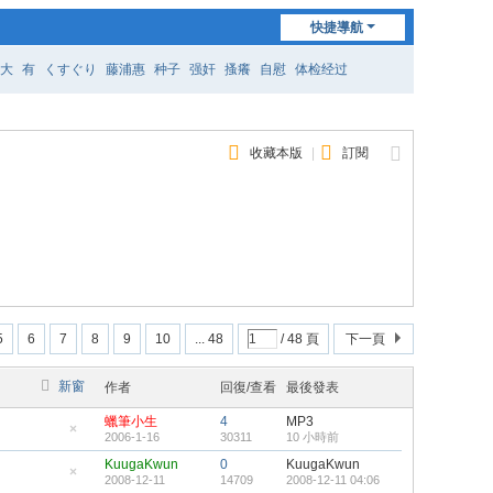
快捷導航
大
有
くすぐり
藤浦惠
种子
强奸
搔癢
自慰
体检经过
收藏本版
|
訂閱
5
6
7
8
9
10
... 48
/ 48 頁
下一頁
新窗
作者
回復/查看
最後發表
蠟筆小生
4
MP3
2006-1-16
30311
10 小時前
隱
藏
KuugaKwun
0
KuugaKwun
置
2008-12-11
14709
2008-12-11 04:06
頂
隱