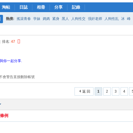
淘帖
日誌
相冊
分享
記錄
熱搜:
搖滾青春
学妹
媽媽
紧身
黑人
人狗性交
强奸老师
人狗性乱
冰
峰
搜
藤浦惠bt种子
女儿的奶水
轟定干戈
美藤
雪国
索
|
排名:
47
與你一起分享.
主不會警告直接刪除帳號
返 回
1
2
3
4
品條例