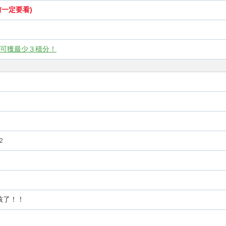
前一定要看)
見可獲最少３積分！
2
孩了！！