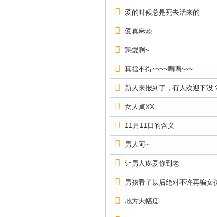
爱的时候总是死去活来的
爱真麻烦
戀愛啊~
真捨不得~~~~嗚嗚~~~
新人来报到了，有人欢迎下没
女人貞XX
11月11日的含义
男人阿~
让男人疼爱你到老
男孩看了以后绝对不许再骗女
地方大幅度