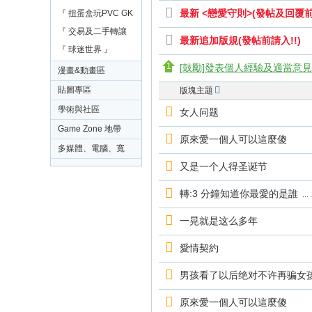
-
最新 <戀愛守則>(發帖及回覆
『 扭蛋盒玩PVC GK
C
模型區 』
『 交易及二手轉讓
最新追加版規(發帖前請入!!)
o
區 』
『 球迷世界 』
mi
[鼓勵]發表個人經驗及適當意
漫畫&動畫區
c
貼圖專區
版塊主題
W
學術與社區
女人问题
or
Game Zone 地帶
原來愛一個人可以這麼傻
ld
多媒體、電腦、寬
B
又是一个人得圣诞节
頻及網絡應用問題
B
討論交流
轉:3 分鐘知道你最愛的是誰
...
S
一晃就是这么多年
愛情契約
男孩看了以后绝对不许再骗女
原來愛一個人可以這麼傻