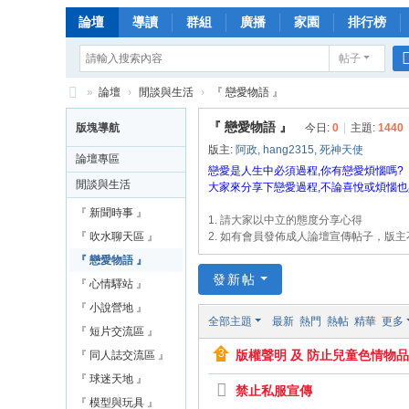
論壇
導讀
群組
廣播
家園
排行榜
帖子
»
論壇
›
閒談與生活
›
『 戀愛物語 』
漫
『 戀愛物語 』
版塊導航
今日:
0
|
主題:
1440
畫
版主:
阿政
,
hang2315
,
死神天使
論壇專區
天
戀愛是人生中必須過程,你有戀愛煩惱嗎?
閒談與生活
大家來分享下戀愛過程,不論喜悅或煩惱也
下
『 新聞時事 』
1. 請大家以中立的態度分享心得
論
『 吹水聊天區 』
2. 如有會員發佈成人論壇宣傳帖子，版
壇
『 戀愛物語 』
綜
發新帖
『 心情驛站 』
合
『 小說營地 』
全部主題
最新
熱門
熱帖
精華
更多
娛
『 短片交流區 』
版權聲明 及 防止兒童色情物
『 同人誌交流區 』
樂
『 球迷天地 』
網
禁止私服宣傳
『 模型與玩具 』