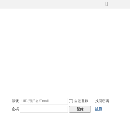
切
換
到
寬
版
賬號
自動登錄
找回密碼
密碼
註冊
登錄