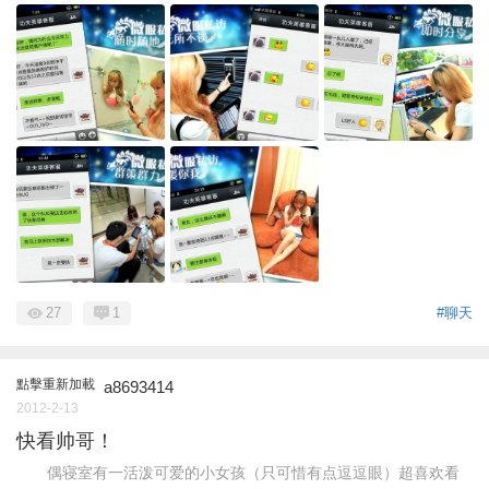
27
1
#聊天
點擊重新加載
a8693414
2012-2-13
快看帅哥！
偶寝室有一活泼可爱的小女孩（只可惜有点逗逗眼）超喜欢看