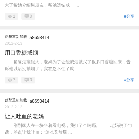
大了帮她介绍男朋友，帮她选钻戒， ...
1
0
#分享
點擊重新加載
a8693414
2012-2-13
用口香糖戒烟
爸爸烟瘾很大，老妈为了让他戒烟就买了很多口香糖回来，告
诉他以后别抽烟了，实在忍不住了就 ...
7
0
#分享
點擊重新加載
a8693414
2012-2-13
让人吐血的老妈
刚刚家人在一块坐着看电视，我打了个响嗝。 老妈说了句
话，差点让我吐血：“怎么又放屁 ...