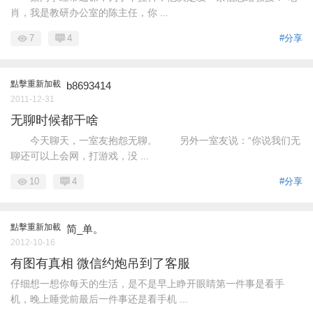
肖，我是教研办公室的陈主任，你 ...
7
4
#分享
點擊重新加載
b8693414
2011-12-31
无聊时候都干啥
今天聊天，一室友抱怨无聊。 另外一室友说：“你说我们无
聊还可以上会网，打游戏，没 ...
10
4
#分享
點擊重新加載
简_单。
2012-10-16
有图有真相 微信约炮吊到了客服
仔细想一想你每天的生活，是不是早上睁开眼睛第一件事是看手
机，晚上睡觉前最后一件事还是看手机 ...