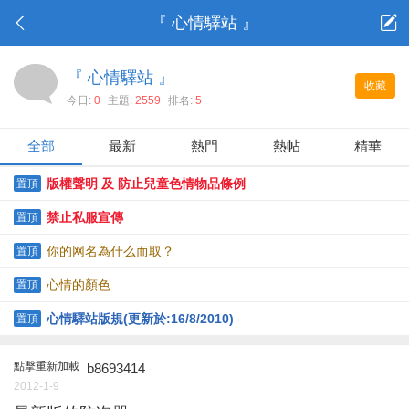
『 心情驛站 』
『 心情驛站 』
收藏
今日:
0
主題:
2559
排名:
5
全部
最新
熱門
熱帖
精華
版權聲明 及 防止兒童色情物品條例
置頂
禁止私服宣傳
置頂
你的网名為什么而取？
置頂
心情的顏色
置頂
心情驛站版規(更新於:16/8/2010)
置頂
點擊重新加載
b8693414
2012-1-9