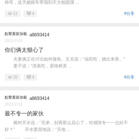
帅哥，这天她骑车带我到天大校园溜 ...
11
4
#分享
點擊重新加載
a8693414
2012-2-13
你们俩太狠心了
夫妻俩正在讨论如何做鱼。丈夫说：“油煎吃，烧出来香。”
妻子说：“清蒸吃，原味鲜美 ...
10
4
#分享
點擊重新加載
a8693414
2012-2-13
最不专一的家伙
碗对开水说：“兄弟，别再那么花心了，对感情专一一点好不
好？” 开水委屈地说：“天地 ...