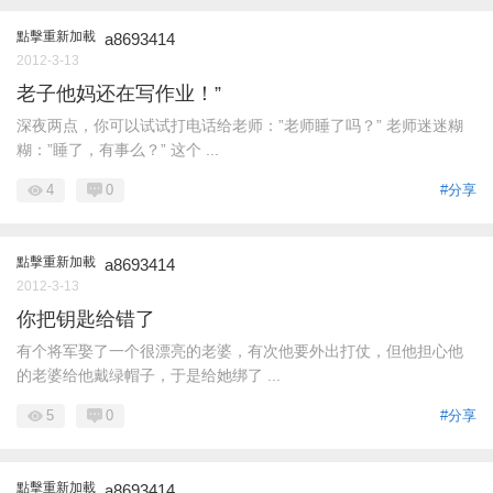
點擊重新加載
a8693414
2012-3-13
老子他妈还在写作业！”
深夜两点，你可以试试打电话给老师：”老师睡了吗？” 老师迷迷糊
糊：”睡了，有事么？” 这个 ...
4
0
#分享
點擊重新加載
a8693414
2012-3-13
你把钥匙给错了
有个将军娶了一个很漂亮的老婆，有次他要外出打仗，但他担心他
的老婆给他戴绿帽子，于是给她绑了 ...
5
0
#分享
點擊重新加載
a8693414