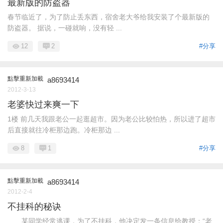
最新版的防盗器
春节临近了，为了防止丢东西，宿舍老大爷给我安装了个最新版的
防盗器。 据说，一碰就响，没有轻 ...
12
2
#分享
點擊重新加載
a8693414
2012-3-13
老婆快过来爽一下
1楼 前几天我跟老公一起逛超市。因为老公比较怕热，所以进了超市
后直接就往冷柜那边跑。冷柜那边 ...
8
1
#分享
點擊重新加載
a8693414
2012-2-4
不挂科的秘诀
某同学经常逃课，为了不挂科，他决定发一条信息给教授：“老