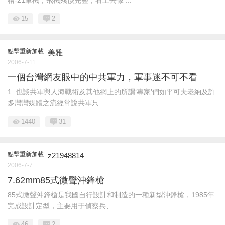
格-21軍機，飛機殘骸完整，看上去像 ...
15
2
點擊重新加載
美雅
2006-7-11
一個台灣網友眼中的中共軍力，軍事迷不可不看
1. 也談共軍與人海戰術及其他網上的所謂‘專家’們如平可夫老納及許
多灣灣媒體之流經常說共軍只 ...
1440
31
點擊重新加載
z21948814
2006-7-7
7.62mm85式微聲沖鋒槍
85式微聲沖鋒槍是我國自行設計和制造的一種新型沖鋒槍，1985年
完成設計定型，主要用于偵察兵、 ...
46
2