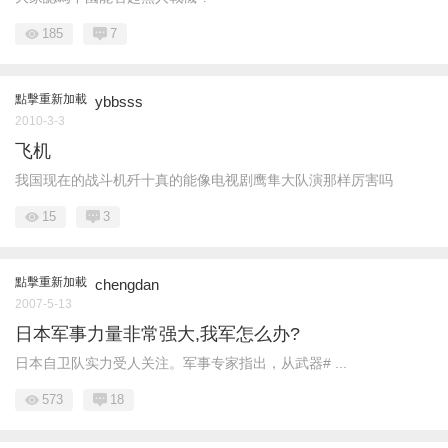
185
7
點擊重新加載
ybbsss
2010-3-3
飞机
我国现在的战斗机歼十真的能像电视剧鹰隼大队演那样厉害吗
15
3
點擊重新加載
chengdan
2007-5-13
日本军事力量非常强大,我军怎么办?
日本自卫队实力受人关注。军事专家指出，从武器# ...
573
18