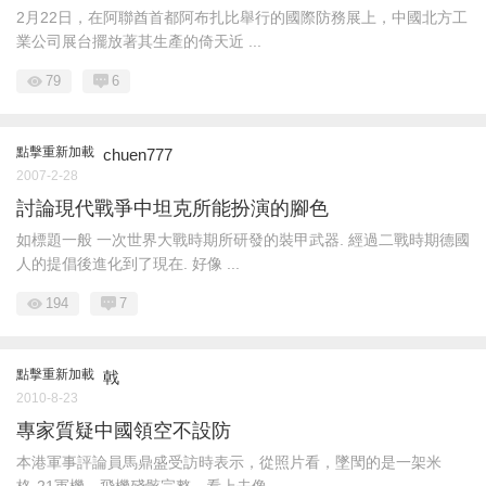
2月22日，在阿聯酋首都阿布扎比舉行的國際防務展上，中國北方工
業公司展台擺放著其生產的倚天近 ...
79
6
點擊重新加載
chuen777
2007-2-28
討論現代戰爭中坦克所能扮演的腳色
如標題一般 一次世界大戰時期所研發的裝甲武器. 經過二戰時期德國
人的提倡後進化到了現在. 好像 ...
194
7
點擊重新加載
戟
2010-8-23
專家質疑中國領空不設防
本港軍事評論員馬鼎盛受訪時表示，從照片看，墜閠的是一架米