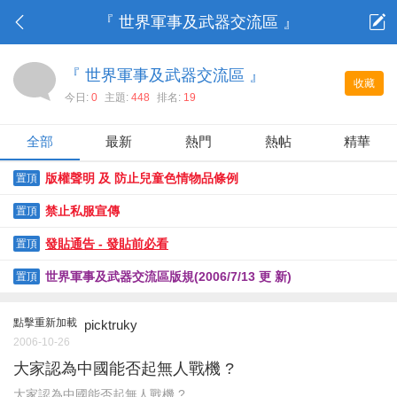
『 世界軍事及武器交流區 』
『 世界軍事及武器交流區 』
收藏
今日:
0
主題:
448
排名:
19
全部
最新
熱門
熱帖
精華
版權聲明 及 防止兒童色情物品條例
置頂
禁止私服宣傳
置頂
發貼通告 - 發貼前必看
置頂
世界軍事及武器交流區版規(2006/7/13 更 新)
置頂
點擊重新加載
picktruky
2006-10-26
大家認為中國能否起無人戰機 ?
大家認為中國能否起無人戰機 ?