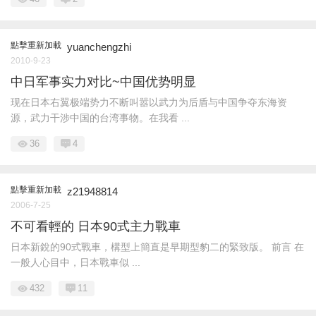
點擊重新加載
yuanchengzhi
2010-9-23
中日军事实力对比~中国优势明显
现在日本右翼极端势力不断叫嚣以武力为后盾与中国争夺东海资
源，武力干涉中国的台湾事物。在我看 ...
36
4
點擊重新加載
z21948814
2006-7-25
不可看輕的 日本90式主力戰車
日本新銳的90式戰車，構型上簡直是早期型豹二的緊致版。 前言 在
一般人心目中，日本戰車似 ...
432
11