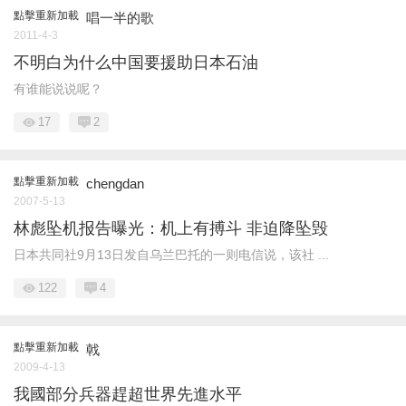
點擊重新加載
唱一半的歌
2011-4-3
不明白为什么中国要援助日本石油
有谁能说说呢？
17
2
點擊重新加載
chengdan
2007-5-13
林彪坠机报告曝光：机上有搏斗 非迫降坠毁
日本共同社9月13日发自乌兰巴托的一则电信说，该社 ...
122
4
點擊重新加載
戟
2009-4-13
我國部分兵器趕超世界先進水平