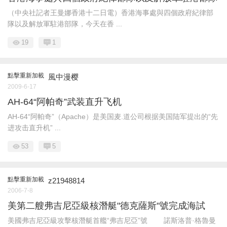
（中央社記者王曼娜香港十二日電）香港海事處與四個政府紀律部
隊以及解放軍駐港部隊，今天在香 ...
19
1
點擊重新加載
風中漫樱
2009-6-17
AH-64“阿帕奇”武装直升飞机
AH-64“阿帕奇”（Apache）是美国麦.道公司根据美国陆军提出的“先
进攻击直升机” ...
53
5
點擊重新加載
z21948814
2006-7-8
美第二艘弗吉尼亞級核潛艇"德克薩斯"號完成海試
美國弗吉尼亞級攻擊核潛艇首艦“弗吉尼亞”號 諾斯洛普·格魯曼