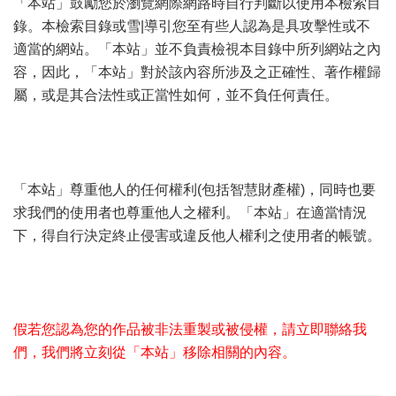
「本站」鼓勵您於瀏覽網際網路時自行判斷以使用本檢索目
錄。本檢索目錄或雪|導引您至有些人認為是具攻擊性或不
適當的網站。「本站」並不負責檢視本目錄中所列網站之內
容，因此，「本站」對於該內容所涉及之正確性、著作權歸
屬，或是其合法性或正當性如何，並不負任何責任。
' i( `% c#
h' w" D( ?3 }
0 ?( b' z; n/ {& l2 ]
「本站」尊重他人的任何權利(包括智慧財產權)，同時也要
求我們的使用者也尊重他人之權利。「本站」在適當情況
下，得自行決定終止侵害或違反他人權利之使用者的帳號。
0 o! h! k2 K Q, A
6 F4 K0 d, {1 v9 ^/ j" O* L2 P
假若您認為您的作品被非法重製或被侵權，請立即聯絡我
們，我們將立刻從「本站」移除相關的內容。
% k/ _% B' j2 z- \1 s. y