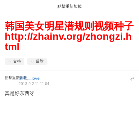
點擊重新加載
$ \- }- [7 q- y
韩国美女明星潜规则视频种子
http://zhainv.org/zhongzi.h
tml
支持
反對
點擊重新加載
晴兮灬love
#
4
2013-9-2 11:11:04
真是好东西呀
+ c R" h* Y* n
/ d$ R6 u: S& i) q7 P$ k
; V! Y6 L3 d/ l) o; U: M
9 H5 E, ]/ u4 \( |: O