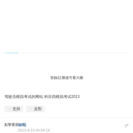
. @( {+ J$ q; e2 p( I/ m' \8 A& s0 m
! P0 o: L4 w. o& x/ O0 o
" D/ U8 N( y4 e( X" |" y8 C
1 ?" e# ~$ G" s: D4 g3 A6 v
登錄/註冊後可看大圖
) t U2 x2 _+ [( z& g
驾驶员模拟考试的网站:
科目四模拟考试2013
支持
反對
點擊重新加載
MP3
#
5
2013-9-10 04:04:19