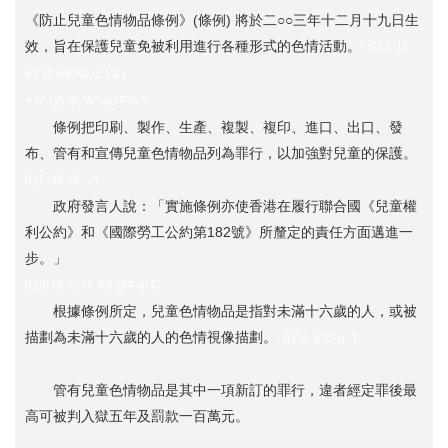
《防止兒童色情物品條例》(條例) 將於二○○三年十二月十九日生
效，旨在保護兒童免被利用進行各種形式的色情活動。
" S3 L' l4
e3 {4 w8 A2 i5 L& j
+ n" U5 m, W* a0 F% ^
條例把印刷、製作、生產、複製、複印、進口、出口、發
布、管有和宣傳兒童色情物品列為罪行，以加強對兒童的保護。
0 |7 N6 c2 `, Y
政府發言人說：「實施條例亦使香港在履行聯合國《兒童權
利公約》和《國際勞工公約第182號》所釐定的責任方面邁進一
步。」
0 p6 M. C: H. K9 @# a/ C
根據條例所定，兒童色情物品是指對未滿十六歲的人，或被
描劃為未滿十六歲的人的色情視像描劃。
, j) j' e, }/ z* u; Y
管有兒童色情物品是其中一項新訂的罪行，違者經定罪後最
高可被判入獄五年及罰款一百萬元。