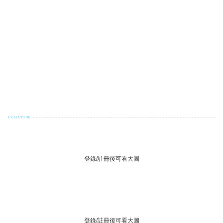
! X# F# b5 O( r4 ]$ u4 ^7 f
, B+ ~5 N7 Z) v7 L% i5 E( e) J
' X* _$ h! Y! i' f
. I6 y( ]# H* Y: ?/ g
7 U. b6 i( t7 L1 E
8 @3 e1 v& N0 ~$ _- D: U# m) M) e" B
登錄/註冊後可看大圖
登錄/註冊後可看大圖