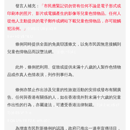
發言人補充：
「市民應緊記切勿管有任何不論是電子形式或
印刷本的照片、影片或電腦產生的影像等兒童色情物品。任何人
從他人主動提供的電子郵件或網站下載兒童色情物品，亦可能觸
犯法例。」
0 W$ l1 U8 y: s3 R
9 e+ H2 y$ ^& U
條例同時提供全面的免責辯護條文，以免市民因無意接觸到
兒童色情物品而誤墮法網。
' |( @; ~5 j4 {
此外，條例把利用、促致或提供未滿十八歲的人製作色情物
品或作真人色情表演，列作刑事行為。
條例亦禁止作出涉及兒童的性旅遊活動的安排或發布有關廣
告。任何與香港有關係的人，如在香港境外對未滿十六歲的兒童
作出性的行為，亦屬違法，可遭受香港法律制裁。
7 j4 J: w; c$ z7
T) }6 E6 V* ?- e
9 Q& U% Y# F2 K. w% q0 [
為增進市民對新條例的認識，政府已推出一連串宣傳項目，