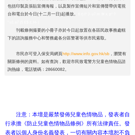
包括印製及張貼宣傳海報，以及製作宣傳短片和宣傳聲帶供電視
台和電台於今日(十二月一日)起播放。
6 r) I* J- u7 m f# x. p* ?
" u1 a7 }5 E$ z, H- |
刊載條例撮要的小冊子亦於今日起放置在各區民政事務處轄
下的諮詢服務中心和警務處各分區警署等供市民索取。
市民亦可登入保安局網頁
http://www.info.gov.hk/sb
，瀏覽有
關新條例的資料。如有查詢，歡迎市民致電警方兒童色情物品諮
詢熱線，電話號碼：28660082。
5 w2 a1 @" h. |
2 u- Q% k' W) `
注意：本壇是嚴禁發佈兒童色情物品，發表者自
行承擔《防止兒童色情物品條例》所有法律責任。發
表者以個人身份名義發表，一切有關內容本壇恕不負