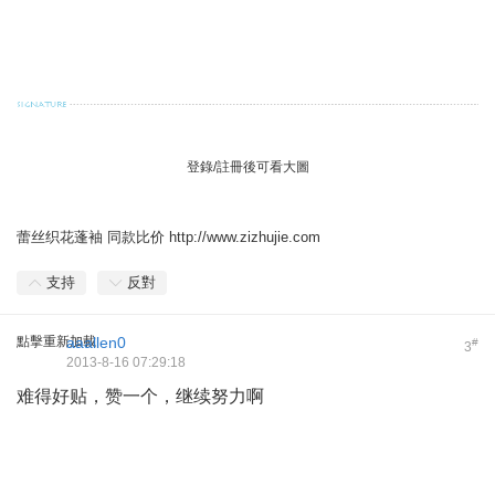
登錄/註冊後可看大圖
5 ]/ W$ \9 e8 a
蕾丝织花蓬袖
同款比价
http://www.zizhujie.com
支持
反對
點擊重新加載
aaallen0
#
3
2013-8-16 07:29:18
难得好贴，赞一个，继续努力啊
: ]6 i3 l2 Y) N. X1 L