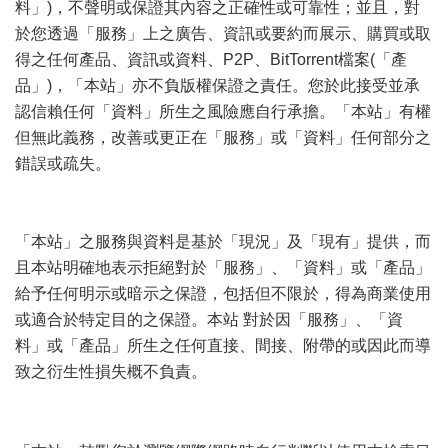
料」)，不聲明或保證其內容之正確性或可靠性；並且，對
於您透過「服務」上之廣告、資訊或要約而展示、購買或取
得之任何產品、資訊或資料、P2P、BitTorrent檔案(「產
品」)，「本站」亦不負版權保證之責任。您於此接受並承
認信賴任何「資料」所生之風險應自行承擔。「本站」有權
但無此義務，改善或更正在「服務」或「資料」任何部分之
錯誤或疏失。
「本站」之服務與資料是基於「現況」及「現有」提供，而
且本站明確地表示拒絕對於「服務」、「資料」或「產品」
給予任何明示或暗示之保證，包括但不限於，得為商業使用
或適合於特定目的之保證。本站 對於因「服務」、「資
料」或「產品」所生之任何直接、間接、附帶的或因此而導
致之衍生性損失概不負責。
' G; D# a1 P' F2 m( n- g. @
+ T( M; p( j1 D/ O; x