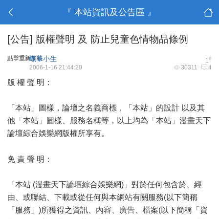
『 本站資訊及公告區 』
[公告]
版權聲明 及 防止兒童色情物品條例
點擊重新加載
蠟筆小生
#
1
2006-1-16 21:44:20
30311
4
版 權 聲 明：
「本站」圖樣，論壇之名義商標，「本站」的設計 以及其
他「本站」圖樣、服務名稱等，以上均為「本站」漫畫天下
論壇綜合娛樂網版權所享有。
- K1 W' N% b3 G
免 責 聲 明：
「本站 (漫畫天下論壇綜合娛樂網)」對於任何包含於、經
由、或聯結、下載或從任何與本網站有關服務(以下簡稱
「服務」)所獲得之資訊、內容、廣告、檔案(以下簡稱「資