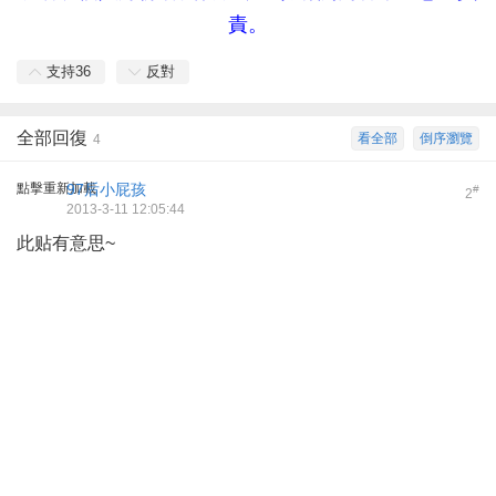
責。
支持
36
反對
全部回復
看全部
倒序瀏覽
4
點擊重新加載
97后小屁孩
#
2
2013-3-11 12:05:44
此贴有意思~
" Y5 {1 n! |6 ^% }6 E
; E1 g! t+ v# \' h g
, A" y4 r7 X' Y6 V6 ]
" @/ ^, D8 }& @6 f' J) I% }' s