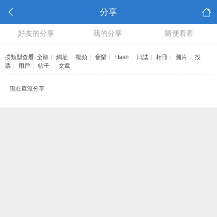
分享
好友的分享
我的分享
隨便看看
按類型查看:
全部
|
網址
|
視頻
|
音樂
|
Flash
|
日誌
|
相冊
|
圖片
|
投
票
|
用戶
|
帖子
|
文章
現在還沒分享