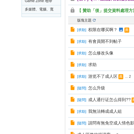
-
Game Zone 地帶
C
多媒體、電腦、寬
【 贊助「後」提交資料處理方
o
頻及網絡應用問題
版塊主題
討論交流
mi
权限在哪买啊？
[
求助
]
薦
c
有會員開不到帖子
[
求助
]
W
or
怎么修改头像
[
求助
]
ld
求助
[
求助
]
B
游览不了成人区
[
求助
]
...
2
薦
B
S
怎么升级
[
疑問
]
成人通行证怎么得到??
[
疑問
]
我無法轉成成人組
[
求助
]
請問有無免空成人情色
[
疑問
]