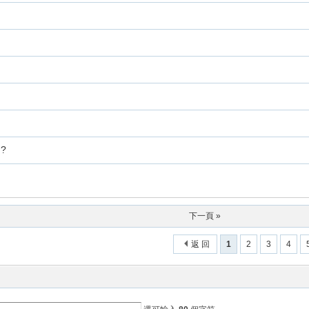
?
。
下一頁 »
返 回
1
2
3
4