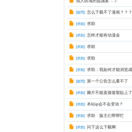
成人區塊的提議案
...
2
怎么下载不了漫画？？
[
疑問
]
求助
[
求助
]
怎样才能有动漫金
[
求助
]
求助
[
求助
]
求助
[
求助
]
求助：我如何才能浏览
[
求助
]
第一个公告怎么看不了
[
疑問
]
圖片不能直接復製貼上
[
求助
]
本站ip会不会变动？
[
求助
]
求助 版主们帮帮忙
[
求助
]
问下这么下載啊
[
求助
]