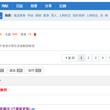
淘帖
日誌
相冊
分享
記錄
熱搜:
搖滾青春
学妹
媽媽
紧身
黑人
人狗性交
强奸老师
人狗性乱
冰
峰
搜
藤浦惠bt种子
女儿的奶水
轟定干戈
美藤
雪国
索
0
|
主題:
845
|
排名:
72
主不會發出警告直接刪除帳號
返 回
1
2
3
4
71
建議
68
疑問
41
品條例
注意事項 [已重新更新]