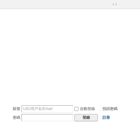
切
換
到
寬
版
賬號
自動登錄
找回密碼
密碼
註冊
登錄