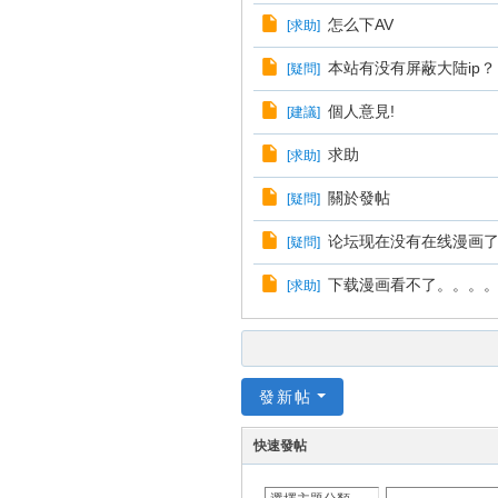
怎么下AV
[
求助
]
本站有没有屏蔽大陆ip？
[
疑問
]
個人意見!
[
建議
]
求助
[
求助
]
關於發帖
[
疑問
]
论坛现在没有在线漫画了
[
疑問
]
下载漫画看不了。。。
[
求助
]
發新帖
快速發帖