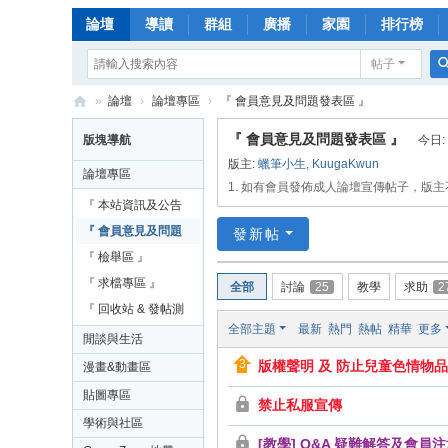
論壇
導讀
群組
廣播
家園
排行榜
帖子
»
論壇
›
論壇專區
›
『 會員意見及問題發表區 』
漫
『 會員意見及問題發表區 』
版塊導航
今日:
畫
版主:
蠟筆小生
,
KuugaKwun
論壇專區
天
1. 如有會員發佈成人論壇宣傳帖子，版
『 本站資訊及公告
下
區 』
『 會員意見及問題
發新帖
論
發表區 』
『 檢舉區 』
壇
『 求檔專區 』
全部
討論
25
教學
求助
2
綜
『 回收站 & 發帖測
全部主題
最新
熱門
熱帖
精華
更多
合
試區』
閒談與生活
娛
版權聲明 及 防止兒童色情物
漫畫&動畫區
樂
貼圖專區
禁止私服宣傳
網
學術與社區
[教學] Q&A 疑難解答及會員