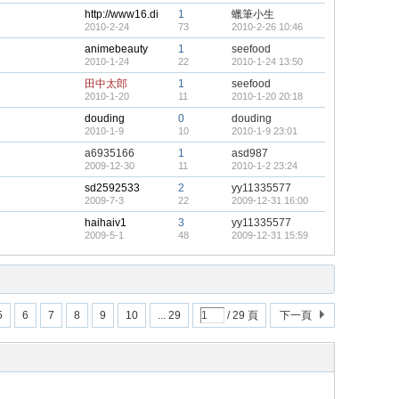
http://www16.di
1
蠟筆小生
2010-2-24
73
2010-2-26 10:46
animebeauty
1
seefood
2010-1-24
22
2010-1-24 13:50
田中太郎
1
seefood
2010-1-20
11
2010-1-20 20:18
douding
0
douding
2010-1-9
10
2010-1-9 23:01
a6935166
1
asd987
2009-12-30
11
2010-1-2 23:24
sd2592533
2
yy11335577
2009-7-3
22
2009-12-31 16:00
haihaiv1
3
yy11335577
2009-5-1
48
2009-12-31 15:59
5
6
7
8
9
10
... 29
/ 29 頁
下一頁