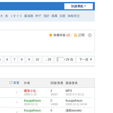
快捷導航
大
有
くすぐり
藤浦惠
种子
强奸
搔癢
自慰
体检经过
收藏本版
(
2
)
|
訂閱
5
6
7
8
9
10
... 29
/ 29 頁
下一頁
新窗
作者
回復/查看
最後發表
蠟筆小生
4
MP3
2006-1-16
30267
2026-6-3 16:11
隱
藏
KuugaKwun
0
KuugaKwun
置
2008-12-11
14686
2008-12-11 04:06
頂
隱
帖
藏
KuugaKwun
8
浦島kanako
置