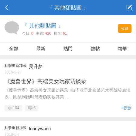
『 其他類貼圖 』
『 其他類貼圖 』
收藏
今日:
0
主題:
426
排名:
61
全部
最新
熱門
熱帖
精華
點擊重新加載
昊升梦
2010-5-27
《魔兽世界》高端美女玩家访谈录
《魔兽世界》高端美女玩家访谈录 Iris毕业于北京某艺术类院校表演
系，刚见到她时笔者确实被其美 ...
104
5
#原創
點擊重新加載
fourtywann
2010-5-7