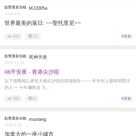
點擊重新加載
MJ2005a
2006-8-8
世界最美的落日: ~~聖托里尼~~
415
11
#原創
點擊重新加載
死神天使
2006-12-25
06平安夜 - 香港尖沙咀
以下係戰地記者死天喺尖沙咀的現場報告~~~~ 年年街上都有唱聖詩
的人~~ 今年彌敦道 九 ...
169
8
#原創
點擊重新加載
mustang
2006-3-22
加拿大的一座小城市