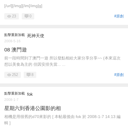
[/url][/img][/im[/img]g]
23
0
#原創
點擊重新加載
死神天使
2008-5-16
08 澳門遊
前一段時間到了澳門一遊 所以發點相給大家分享分享~~ (本來這次
想以美食為主的 但因安排失當... ...
252
8
#原創
點擊重新加載
fok
2008-1-7
星期六到香港公園影的相
相機是用很舊的d70來影的 [ 本帖最後由 fok 於 2008-1-7 14:13 編
輯 ]