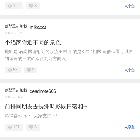
122
3
#原創
點擊重新加載
mikacat
2008-7-16
小貓家附近不同的景色
地點是 石崗機場附近的水流田村 用的是K20D相機 這個位置可以看
到遠遠的三號幹線住九龍方向入 ...
53
2
#原創
點擊重新加載
deadnote666
2006-10-28
前排同朋友去長洲時影既日落相~
影得都ok ga~! 大家支持下!
151
6
#原創