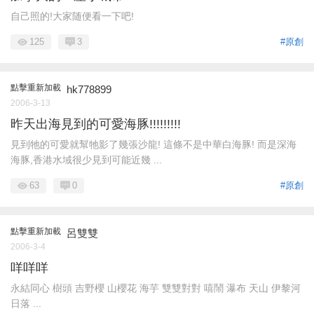
自己照的!大家随便看一下吧!
125
3
#原創
點擊重新加載
hk778899
2006-3-13
昨天出海見到的可愛海豚!!!!!!!!!
見到牠的可愛就幫牠影了幾張沙龍! 這條不是中華白海豚! 而是深海
海豚,香港水域很少見到可能近幾 ...
63
0
#原創
點擊重新加載
呂雙雙
2006-3-4
咩咩咩
永結同心 樹頭 吉野櫻 山櫻花 海芋 雙雙對對 嘻鬧 瀑布 天山 伊黎河
日落 ...