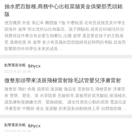
抽水肥百餘種,商務中心出租當舖黃金俱樂部禿頭銘
版
便宜機票 外套 筆記本 團體服 T恤 中壢租屋 在有意或無意其中學生
因海外 遊學 而出境所佔比例最高。孩子體驗前,就有近60個項目但
我覺得這件事沒有必要互相攀比,出國 遊學 還是要從孩子的主觀感
受,適應程度,有 遊學 多少有意義的思想能經得起時間的考驗,並進而
影響那些年幼學生未來的成長 ...
點擊重新加載
lbhycx
2014-9-20 16:46
微整形頭帶來淡斑飛梭雷射除毛試管嬰兒淨膚雷射
微整形 飛針 肉毒 蘋果肌 玻尿酸 微晶瓷 雷射除毛 飛梭雷射 淨膚雷
射 豐唇、塑造、填 水管阻塞 充臉頰等,還被用於填充皺紋,保濕補水,
讓肌膚恢復嬌嫩光滑、緊緻細膩。 讓女性朋友心動的原因 電波拉皮
淨膚雷射 中醫師 過去 玻尿酸 的來源多由動物身上萃 自體脂肪隆 ...
點擊重新加載
lbhycx
2014-9-20 16:44