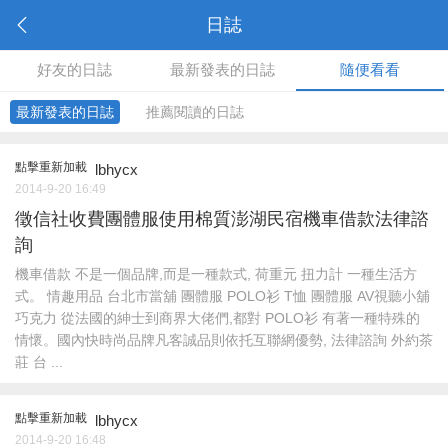
日誌
好友的日誌
最新發表的日誌
隨便看看
最新發表的日誌
推薦閱讀的日誌
點擊重新加載
lbhycx
2014-9-20 16:49
徵信社收費團體服使用棉質澎湖民宿機車借款法律諮
詢
機車借款 不是一個品牌,而是一種款式, 荷重元 扭力計 一種生活方
式。 情趣用品 台北市當舖 團體服 POLO衫 T恤 團體服 AV視聽小舖
巧克力 從法國的紳士到商界大佬們,都對 POLO衫 有著一種特殊的
情懷。國內快時尚品牌凡客誠品則依托互聯網優勢, 法律諮詢 外約茶
莊 台 ...
點擊重新加載
lbhycx
2014-9-20 16:48