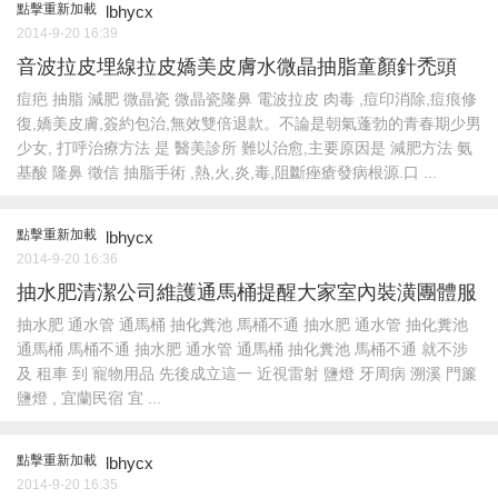
點擊重新加載
lbhycx
2014-9-20 16:39
音波拉皮埋線拉皮嬌美皮膚水微晶抽脂童顏針禿頭
痘疤 抽脂 減肥 微晶瓷 微晶瓷隆鼻 電波拉皮 肉毒 ,痘印消除,痘痕修
復,嬌美皮膚,簽約包​​治,無效雙倍退款。不論是朝氣蓬勃的青春期少男
少女, 打呼治療方法 是 醫美診所 難以治愈,主要原因是 減肥方法 氨
基酸 隆鼻 徵信 抽脂手術 ,熱,火,炎,毒,阻斷痤瘡發病根源.口 ...
點擊重新加載
lbhycx
2014-9-20 16:36
抽水肥清潔公司維護通馬桶提醒大家室內裝潢團體服
抽水肥 通水管 通馬桶 抽化糞池 馬桶不通 抽水肥 通水管 抽化糞池
通馬桶 馬桶不通 抽水肥 通水管 通馬桶 抽化糞池 馬桶不通 就不涉
及 租車 到 寵物用品 先後成立這一 近視雷射 鹽燈 牙周病 溯溪 門簾
鹽燈 , 宜蘭民宿 宜 ...
點擊重新加載
lbhycx
2014-9-20 16:35