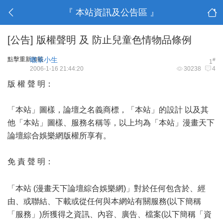
『 本站資訊及公告區 』
[公告]
版權聲明 及 防止兒童色情物品條例
點擊重新加載
蠟筆小生
#
1
2006-1-16 21:44:20
30238
4
版 權 聲 明：
「本站」圖樣，論壇之名義商標，「本站」的設計 以及其
他「本站」圖樣、服務名稱等，以上均為「本站」漫畫天下
論壇綜合娛樂網版權所享有。
免 責 聲 明：
! r; k4 z! C5 I' _$ G
8 V* m6 o4 g m
「本站 (漫畫天下論壇綜合娛樂網)」對於任何包含於、經
由、或聯結、下載或從任何與本網站有關服務(以下簡稱
「服務」)所獲得之資訊、內容、廣告、檔案(以下簡稱「資