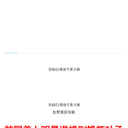
" X$ W* G9 s" }5 _/ E9 O; o; P
) M6 T" v2 y O# R! [' A/ w
) \3 ~6 C. S+ ?1 D' l
登錄/註冊後可看大圖
0 c+ h- ]: L( q, R" J* i
登錄/註冊後可看大圖
點擊重新加載
3 h: B* G+ n- v8 c' S& }4 J5 B