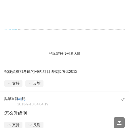
. Z: I B' C. V3 x& m) }9 A/ m
( V+ m+ s/ U( s: g* }
登錄/註冊後可看大圖
驾驶员模拟考试的网站:
科目四模拟考试2013
支持
反對
點擊重新加載
MP3
#
5
2013-9-10 04:04:19
怎么升级啊
支持
反對