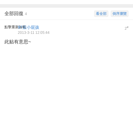
全部回復
看全部
倒序瀏覽
4
點擊重新加載
97后小屁孩
#
2
2013-3-11 12:05:44
此贴有意思~
: N B. O" ^% _6 d
2 H" n; u- U# c1 L* f: N5 a
+ g& z! Z. C5 |5 T6 T, G
7 l" k0 [0 U0 e! Y" X+ Q& I! u
7 }7 v9 Y! B1 P0 |5 K+ N s
4 S }3 }4 k: S; f8 [( l
0 }2 c) ?$ {. p2 o