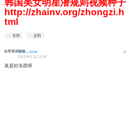
韩国美女明星潜规则视频种子
http://zhainv.org/zhongzi.h
tml
支持
反對
點擊重新加載
晴兮灬love
#
4
2013-9-2 11:11:04
真是好东西呀
) [/ M9 G5 N7 b5 u0 b
9 q2 y+ r+ p7 o% V7 A
5 x- N& U' ]' a: Z! X
5 \* c& Z3 @7 W6 O& u4 r
$ v8 m' [; d: R
( ^2 s0 w( j: p