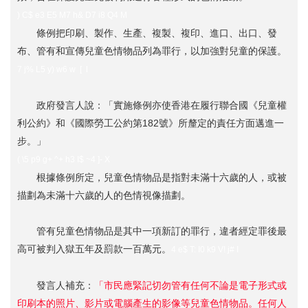
) C$ e3 E5 M7 h& D7 i8 Q4 M
條例把印刷、製作、生產、複製、複印、進口、出口、發
布、管有和宣傳兒童色情物品列為罪行，以加強對兒童的保護。
7 j% L5 y) w6 w [ l
政府發言人說：「實施條例亦使香港在履行聯合國《兒童權
利公約》和《國際勞工公約第182號》所釐定的責任方面邁進一
步。」
( \5 p9 g+ ^+ h3 I$ ~4 ]- X
根據條例所定，兒童色情物品是指對未滿十六歲的人，或被
描劃為未滿十六歲的人的色情視像描劃。
管有兒童色情物品是其中一項新訂的罪行，違者經定罪後最
高可被判入獄五年及罰款一百萬元。
4 e$ T: I0 k9 V! j# I
發言人補充：
「市民應緊記切勿管有任何不論是電子形式或
印刷本的照片、影片或電腦產生的影像等兒童色情物品。任何人