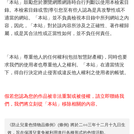
「本站」鼓勵您於瀏覽網際網路時自行判斷以使用本檢索目
錄。本檢索目錄或雪|導引您至有些人認為是具攻擊性或不
適當的網站。「本站」並不負責檢視本目錄中所列網站之內
容，因此，「本站」對於該內容所涉及之正確性、著作權歸
屬，或是其合法性或正當性如何，並不負任何責任。
6 M0 M5 y7 D/ W3 A0 I: o
「本站」尊重他人的任何權利(包括智慧財產權)，同時也要
求我們的使用者也尊重他人之權利。「本站」在適當情況
下，得自行決定終止侵害或違反他人權利之使用者的帳號。
3 W3 H. Q" i, N+ ~: Y
假若您認為您的作品被非法重製或被侵權，請立即聯絡我
們，我們將立刻從「本站」移除相關的內容。
) `2 v, b+ T8 G
《防止兒童色情物品條例》(條例) 將於二○○三年十二月十九日生
效，旨在保護兒童免被利用進行各種形式的色情活動。