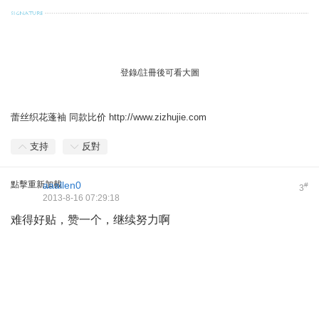
& |7 }. O4 ?6 l# ?# b* z, x' _
登錄/註冊後可看大圖
蕾丝织花蓬袖
同款比价
http://www.zizhujie.com
支持
反對
點擊重新加載
aaallen0
#
3
2013-8-16 07:29:18
难得好贴，赞一个，继续努力啊
& W: V, F* R( U- ]5 E" {! \
# _( l; X( [6 f) p$ R; J6 }
, _9 f/ p. U# J2 x0 L) T. U
1 N6 o1 _) M, c2 n# w1 Q1 v