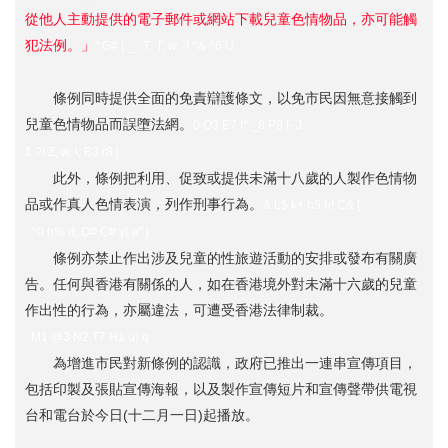
從他人主動提供的電子郵件或網站下載兒童色情物品，亦可能觸
犯法例。」
" G# | _: T T; w. `! ^& ^6 U
條例同時提供全面的免責辯護條文，以免市民因無意接觸到
兒童色情物品而誤墮法網。
0 O3 E7 I* _8 P8 f- J
1 ?! Z, w. \; B3 r8 j
此外，條例把利用、促致或提供未滿十八歲的人製作色情物
品或作真人色情表演，列作刑事行為。
& L$ k+ h5 h! C& [
; ^0 h% d; O# C# y( e" j
條例亦禁止作出涉及兒童的性旅遊活動的安排或發布有關廣
告。任何與香港有關係的人，如在香港境外對未滿十六歲的兒童
作出性的行為，亦屬違法，可遭受香港法律制裁。
; M1 @3 N2 T7 H1 u) q
為增進市民對新條例的認識，政府已推出一連串宣傳項目，
包括印製及張貼宣傳海報，以及製作宣傳短片和宣傳聲帶供電視
台和電台於今日(十二月一日)起播放。