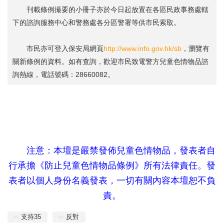
刊載條例撮要的小冊子亦於今日起放置在各區民政事務處轄
下的諮詢服務中心和警務處各分區警署等供市民索取。
市民亦可登入保安局網頁
http://www.info.gov.hk/sb
，瀏覽有
關新條例的資料。如有查詢，歡迎市民致電警方兒童色情物品諮
詢熱線，電話號碼：28660082。
) t) }2 F4 k1 Q* j2 P' i% m
$ v8 d( F: w& ]( t, C$ ^( [6 T# N
0 y. B/ s1 Y2 ~4 ^
6 Y) b, V8 p7 x W6 a. t
注意：本壇是嚴禁發佈兒童色情物品，發表者自
行承擔《防止兒童色情物品條例》所有法律責任。發
表者以個人身份名義發表，一切有關內容本壇恕不負
責。
支持
35
反對