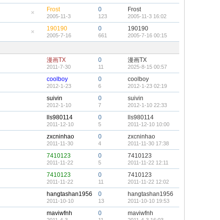
帖
藏
Frost
0
Frost
置
2005-11-3
123
2005-11-3 16:02
頂
隱
帖
藏
190190
0
190190
置
2005-7-16
661
2005-7-16 00:15
頂
隱
帖
藏
置
頂
漫画TX
0
漫画TX
帖
2011-7-30
11
2025-8-15 00:57
coolboy
0
coolboy
2012-1-23
6
2012-1-23 02:19
suivin
0
suivin
2012-1-10
7
2012-1-10 22:33
lls980114
0
lls980114
2011-12-10
5
2011-12-10 10:00
zxcninhao
0
zxcninhao
2011-11-30
4
2011-11-30 17:38
7410123
0
7410123
2011-11-22
5
2011-11-22 12:11
7410123
0
7410123
2011-11-22
11
2011-11-22 12:02
hangtashan1956
0
hangtashan1956
2011-10-10
13
2011-10-10 19:53
maviwfnh
0
maviwfnh