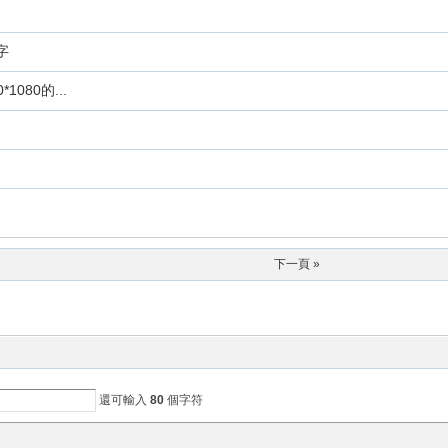
字
*1080的...
下一頁 »
還可輸入
80
個字符