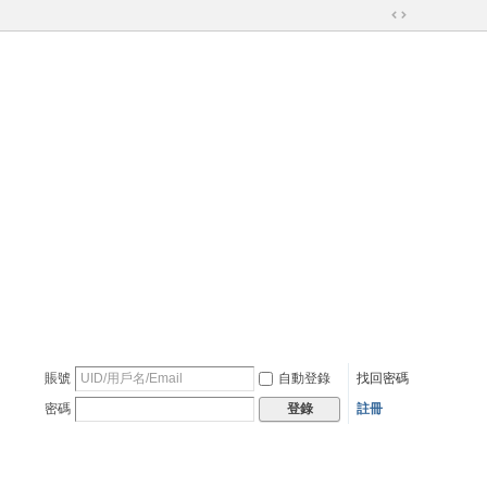
切
換
到
寬
版
賬號
自動登錄
找回密碼
密碼
註冊
登錄