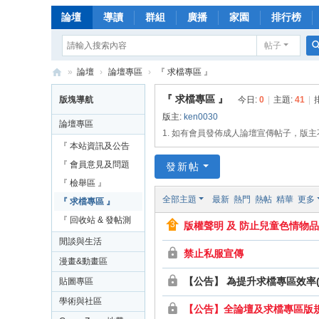
論壇
導讀
群組
廣播
家園
排行榜
帖子
»
論壇
›
論壇專區
›
『 求檔專區 』
漫
『 求檔專區 』
版塊導航
今日:
0
|
主題:
41
|
畫
版主:
ken0030
論壇專區
天
1. 如有會員發佈成人論壇宣傳帖子，版
『 本站資訊及公告
下
區 』
『 會員意見及問題
發新帖
論
發表區 』
『 檢舉區 』
壇
全部主題
最新
熱門
熱帖
精華
更多
『 求檔專區 』
綜
『 回收站 & 發帖測
版權聲明 及 防止兒童色情物
合
試區』
閒談與生活
禁止私服宣傳
娛
漫畫&動畫區
樂
【公告】 為提升求檔專區效率
貼圖專區
網
學術與社區
【公告】全論壇及求檔專區版規 2