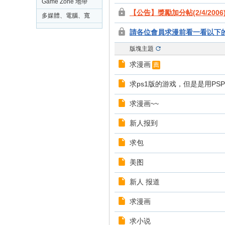
-
Game Zone 地帶
【公告】獎勵加分帖(2/4/2006
C
多媒體、電腦、寬
o
頻及網絡應用問題
請各位會員求漫前看一看以下
討論交流
mi
版塊主題
c
求漫画
薦
W
求ps1版的游戏，但是是用PS
or
ld
求漫画~~
B
新人报到
B
求包
S
美图
新人 报道
求漫画
求小说