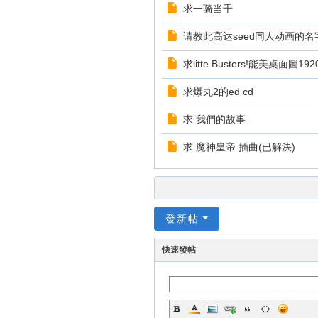
求一骑当千
请教此高达seed同人动画的名
求litte Busters!能美桌面圖1920
求爆丸2的ed cd
求 我們的故事
求 魔神皇帝 插曲(已解決)
發新帖
快速發帖