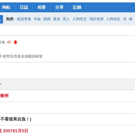
淘帖
日誌
相冊
分享
記錄
熱搜:
搖滾青春
学妹
媽媽
紧身
黑人
人狗性交
强奸老师
人狗性乱
冰
峰
搜
藤浦惠bt种子
女儿的奶水
轟定干戈
美藤
雪国
索
排名:
40
主不會警告而會直接刪除帳號
品條例
(不看後果自負！)
00781月5日