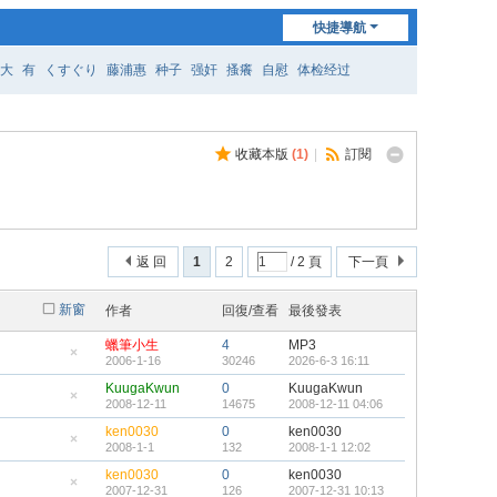
快捷導航
大
有
くすぐり
藤浦惠
种子
强奸
搔癢
自慰
体检经过
收藏本版
(
1
)
|
訂閱
返 回
1
2
/ 2 頁
下一頁
新窗
作者
回復/查看
最後發表
蠟筆小生
4
MP3
2006-1-16
30246
2026-6-3 16:11
隱
藏
KuugaKwun
0
KuugaKwun
置
2008-12-11
14675
2008-12-11 04:06
頂
隱
帖
藏
ken0030
0
ken0030
置
2008-1-1
132
2008-1-1 12:02
頂
隱
帖
藏
ken0030
0
ken0030
置
2007-12-31
126
2007-12-31 10:13
頂
隱