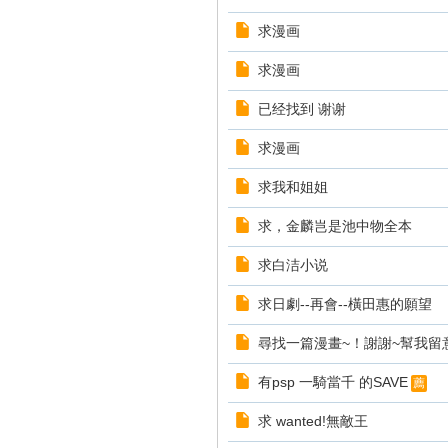
求漫画
求漫画
已经找到 谢谢
求漫画
求我和姐姐
求，金麟岂是池中物全本
求白洁小说
求日劇--再會--橫田惠的願望
尋找一篇漫畫~！謝謝~幫我留
有psp 一騎當千 的SAVE
薦
求 wanted!無敵王