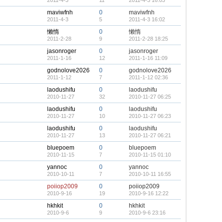
2011-4-3
11
2011-4-3 16:03
maviwfnh
0
maviwfnh
2011-4-3
5
2011-4-3 16:02
懶惰
0
懶惰
2011-2-28
9
2011-2-28 18:25
jasonroger
0
jasonroger
2011-1-16
12
2011-1-16 11:09
godnolove2026
0
godnolove2026
2011-1-12
7
2011-1-12 02:36
laodushifu
0
laodushifu
2010-11-27
32
2010-11-27 06:25
laodushifu
0
laodushifu
2010-11-27
10
2010-11-27 06:23
laodushifu
0
laodushifu
2010-11-27
13
2010-11-27 06:21
bluepoem
0
bluepoem
2010-11-15
7
2010-11-15 01:10
yannoc
0
yannoc
2010-10-11
7
2010-10-11 16:55
poiiop2009
0
poiiop2009
2010-9-16
19
2010-9-16 12:22
hkhkit
0
hkhkit
2010-9-6
9
2010-9-6 23:16