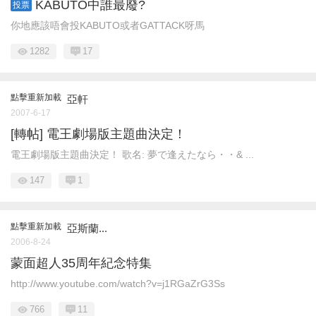
KABUTO中誰最廢?
投票
你地應該唔會投KABUTO或者GATTACK呀馬
1282
17
點擊重新加載
亞軒
2007-6-17
[轉帖] 電王劇場版主題曲決定！
電王劇場版主題曲決定！ 歌名: 夢で逢えたなら・・& ...
147
1
點擊重新加載
亞斯蘭...
2006-8-24
蒙面超人35周年紀念特集
http://www.youtube.com/watch?v=j1RGaZrG3Ss
766
11