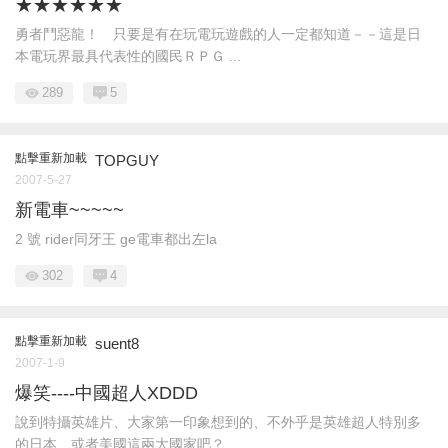
★★★★★★
勇者鬥惡龍！ 只要是有在玩電玩遊戲的人一定都知道－－這是日
本電玩界最具代表性的國民ＲＰＧ ...
289
5
點擊重新加載
TOPGUY
2007-5-27
新電車~~~~~
2 號 rider同牙王 ge電車都出左la
302
4
點擊重新加載
suent8
2007-1-9
爆笑----中國超人XDDD
說到特攝英雄片、大家第一印象想到的、不外乎是英雄超人特別多
的日本、或者美國這兩大國家吧？ ...