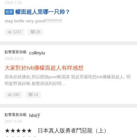
2006-7-26
幪面超人里哪一只帅？
投票
stag betlle very good!!!!!!!!!!!!!!
1247
28
點擊重新加載
collinyiu
2006-10-31
大家對於tvb播幪面超人有咩感想
因為佢就播劍,所以開個post黎講講 我反而最唔想tvb播幪面超人, 明
明套野係好睇,都覺得搞到好悶 ...
240
14
點擊重新加載
hihi仔
2007-5-29
★★★★★ 日本真人版勇者鬥惡龍（上）