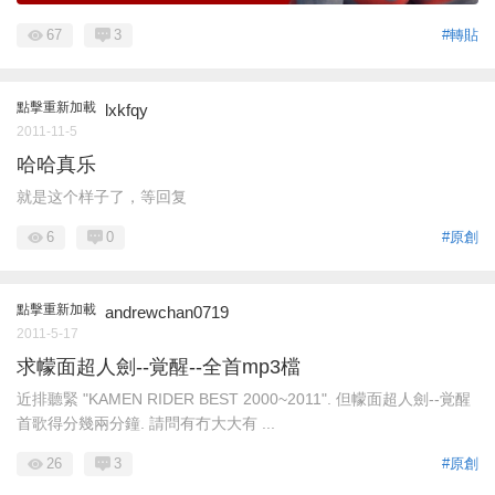
67
3
#轉貼
點擊重新加載
lxkfqy
2011-11-5
哈哈真乐
就是这个样子了，等回复
6
0
#原創
點擊重新加載
andrewchan0719
2011-5-17
求幪面超人劍--覚醒--全首mp3檔
近排聽緊 "KAMEN RIDER BEST 2000~2011". 但幪面超人劍--覚醒
首歌得分幾兩分鐘. 請問有冇大大有 ...
26
3
#原創