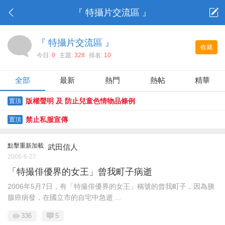
『 特攝片交流區 』
『 特攝片交流區 』
收藏
今日:
0
主題:
328
排名:
10
全部
最新
熱門
熱帖
精華
版權聲明 及 防止兒童色情物品條例
置頂
禁止私服宣傳
置頂
點擊重新加載
武田信人
2006-6-27
「特撮俳優界的女王」曾我町子病逝
2006年5月7日，有「特撮俳優界的女王」稱號的曾我町子，因為胰
腺癌病發，在國立市的自宅中急逝 ...
336
5