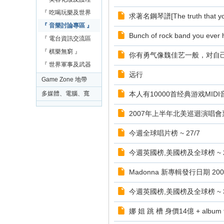
-
區 』
『 吃喝玩樂及世界
C
求著名鋼琴譜[The truth that you
旅遊交流區 』
『 音樂討論專區 』
o
Bunch of rock band you ever h
『 電台資訊交流區
mi
』
『 棋樂無窮 』
你有勇气像魏佳艺一般，对自
c
『 世界軍事及武器
W
远行
交流區 』
Game Zone 地帶
or
多媒體、電腦、寬
本人有10000首经典游戏MIDI
ld
頻及網絡應用問題
2007年上半年北美巡迴演唱
B
討論交流
B
今週全球唱片榜 ~ 27/7
S
今週英國榜,美國榜及全球榜 ~ 2
Madonna 新專輯發行日期 2007
今週英國榜,美國榜及全球榜 ~ 3
娜 姐 跳 槽 身價14億 + album tent