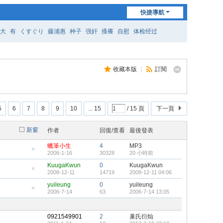
快捷導航
大
有
くすぐり
藤浦惠
种子
强奸
搔癢
自慰
体检经过
收藏本版
|
訂閱
5
6
7
8
9
10
... 15
/ 15 頁
下一頁
新窗
作者
回復/查看
最後發表
蠟筆小生
4
MP3
2006-1-16
30328
20 小時前
隱
藏
KuugaKwun
0
KuugaKwun
置
2008-12-11
14719
2008-12-11 04:06
頂
隱
帖
藏
yuileung
0
yuileung
置
2006-7-14
63
2006-7-14 13:05
頂
隱
帖
藏
置
頂
0921549901
2
巢氏衍灿
帖