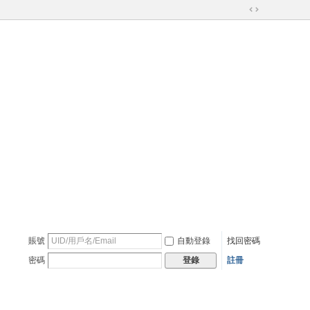
切
換
到
寬
版
賬號
自動登錄
找回密碼
密碼
註冊
登錄