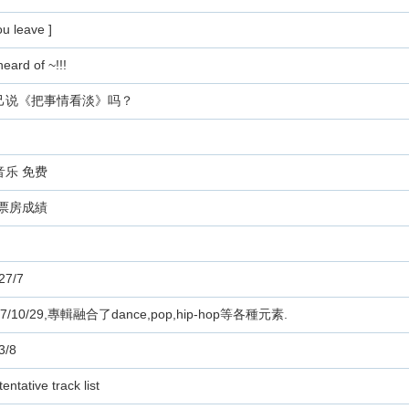
 leave ]
eard of ~!!!
己说《把事情看淡》吗？
音乐 免费
會票房成績
7/7
/10/29,專輯融合了dance,pop,hip-hop等各種元素.
/8
ative track list