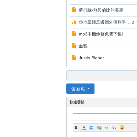
蘇打綠-無與倫比的美麗
你地最鍾意邊個外個歌手
...
2
mp3手機鈴聲免費下載!
血戰
Justin Bieber
發新帖
快速發帖