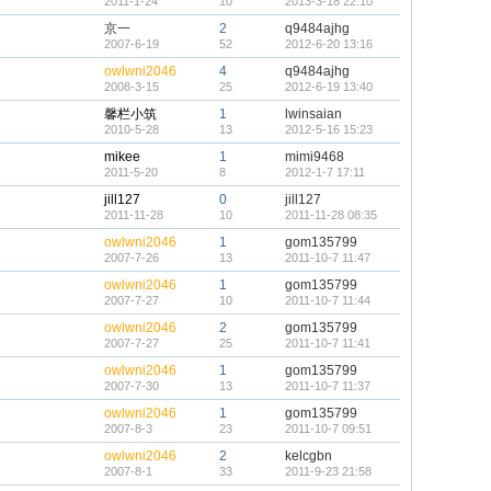
2011-1-24
10
2013-3-18 22:10
京一
2
q9484ajhg
2007-6-19
52
2012-6-20 13:16
owlwni2046
4
q9484ajhg
2008-3-15
25
2012-6-19 13:40
馨栏小筑
1
lwinsaian
2010-5-28
13
2012-5-16 15:23
mikee
1
mimi9468
2011-5-20
8
2012-1-7 17:11
jill127
0
jill127
2011-11-28
10
2011-11-28 08:35
owlwni2046
1
gom135799
2007-7-26
13
2011-10-7 11:47
owlwni2046
1
gom135799
2007-7-27
10
2011-10-7 11:44
owlwni2046
2
gom135799
2007-7-27
25
2011-10-7 11:41
owlwni2046
1
gom135799
2007-7-30
13
2011-10-7 11:37
owlwni2046
1
gom135799
2007-8-3
23
2011-10-7 09:51
owlwni2046
2
kelcgbn
2007-8-1
33
2011-9-23 21:58