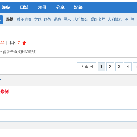
淘帖
日誌
相冊
分享
記錄
熱搜:
搖滾青春
学妹
媽媽
紧身
黑人
人狗性交
强奸老师
人狗性乱
冰
峰
搜
藤浦惠bt种子
女儿的奶水
轟定干戈
美藤
雪国
索
422
|
排名:
7
主不會警告直接刪除帳號
返 回
1
2
3
4
品條例