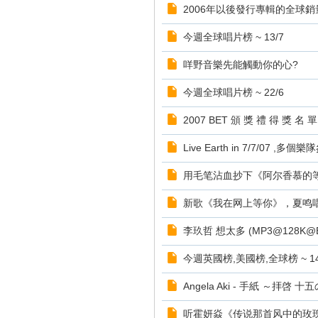
2006年以後發行專輯的全球銷
今週全球唱片榜 ~ 13/7
咩野音樂先能觸動你的心?
今週全球唱片榜 ~ 22/6
2007 BET 頒 獎 禮 得 獎 名 單
Live Earth in 7/7/07 ,多個
用毛笔沾血抄下《阿尔香慕的
新歌《我在网上等你》，夏鸣
李玖哲 想太多 (MP3@128K@
今週英國榜,美國榜,全球榜 ~ 14
Angela Aki - 手紙 ～拝啓 
听霍妍焱《传说那首风中的玫瑰