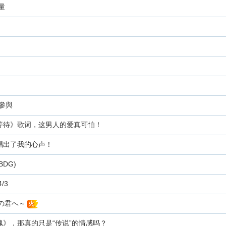
量
樂隊參與
等待》歌词，这男人的爱真可怕！
唱出了我的心声！
BDG)
/3
十五の君へ～
火
》，那真的只是“传说”的情感吗？