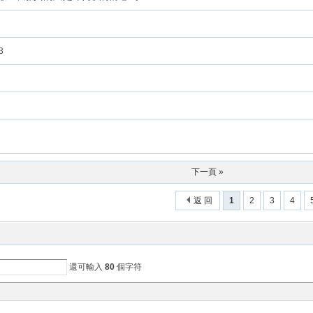
3
下一頁 »
返 回
1
2
3
4
還可輸入
80
個字符